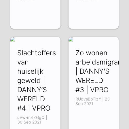
Slachtoffers
Zo wonen
van
arbeidsmigrante
huiselijk
| DANNY'S
geweld |
WERELD
DANNY’S
#3 | VPRO
WERELD
RUqvsBpTizY | 23
Sep 2021
#4 | VPRO
uVw-m-IZGgQ |
30 Sep 2021