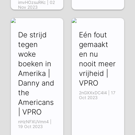
imvHOzsuRKc | 02
Nov 2023
De strijd
Eén fout
tegen
gemaakt
woke
en nu
boeken in
nooit meer
Amerika |
vrijheid |
Danny and
VPRO
the
2nGXXxDC4l4 | 17
Oct 2023
Americans
| VPRO
nHzNFXUVmn4 |
19 Oct 2023