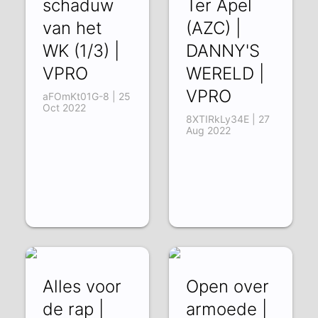
schaduw
Ter Apel
van het
(AZC) |
WK (1/3) |
DANNY'S
VPRO
WERELD |
VPRO
aFOmKt01G-8 | 25
Oct 2022
8XTIRkLy34E | 27
Aug 2022
Alles voor
Open over
de rap |
armoede |