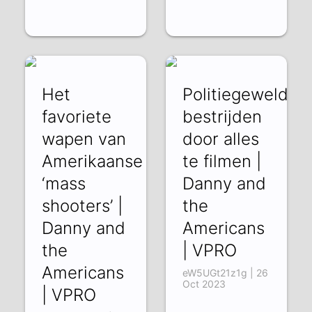
Het
Politiegeweld
favoriete
bestrijden
wapen van
door alles
Amerikaanse
te filmen |
‘mass
Danny and
shooters’ |
the
Danny and
Americans
the
| VPRO
Americans
eW5UGt21z1g | 26
Oct 2023
| VPRO