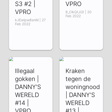
S3 #2 |
VPRO
VPRO
8_ClkQtJi2I | 20
Feb 2022
kJEwipw8snM | 27
Feb 2022
Illegaal
Kraken
gokken |
tegen de
DANNY'S
woningnood
WERELD
| DANNY'S
#14 |
WERELD
VPRO
#13 |