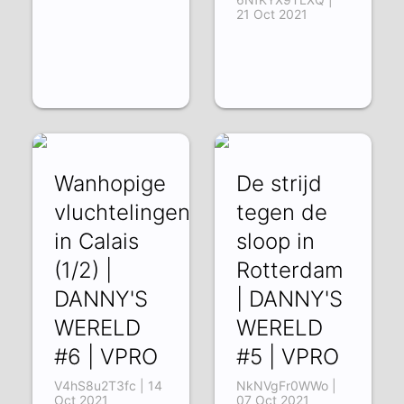
21 Oct 2021
Wanhopige
De strijd
vluchtelingen
tegen de
in Calais
sloop in
(1/2) |
Rotterdam
DANNY'S
| DANNY'S
WERELD
WERELD
#6 | VPRO
#5 | VPRO
V4hS8u2T3fc | 14
NkNVgFr0WWo |
Oct 2021
07 Oct 2021