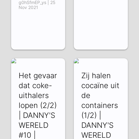
g0hSfmEP_ys | 25
Nov 2021
Het gevaar
Zij halen
dat coke-
cocaïne uit
uithalers
de
lopen (2/2)
containers
| DANNY'S
(1/2) |
WERELD
DANNY'S
#10 |
WERELD