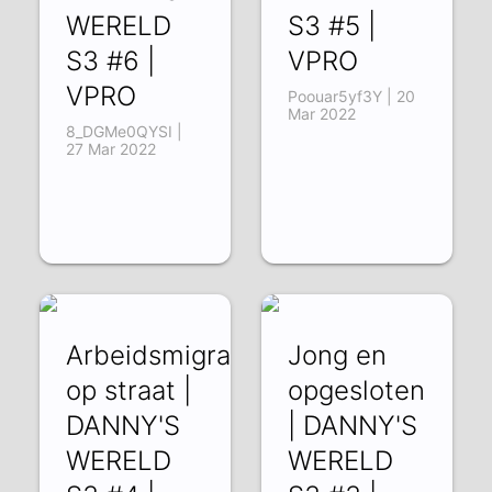
WERELD
S3 #5 |
S3 #6 |
VPRO
VPRO
Poouar5yf3Y | 20
Mar 2022
8_DGMe0QYSI |
27 Mar 2022
Arbeidsmigranten
Jong en
op straat |
opgesloten
DANNY'S
| DANNY'S
WERELD
WERELD