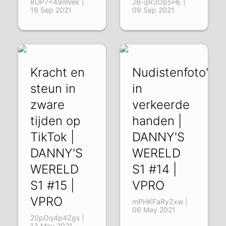
8UP7x49mVek |
JB-qR3Op5HE |
16 Sep 2021
09 Sep 2021
Kracht en
Nudistenfoto's
steun in
in
zware
verkeerde
tijden op
handen |
TikTok |
DANNY'S
DANNY'S
WERELD
WERELD
S1 #14 |
S1 #15 |
VPRO
VPRO
mPHKFaRyZxw |
06 May 2021
20pOq4p4Zgs |
13 May 2021