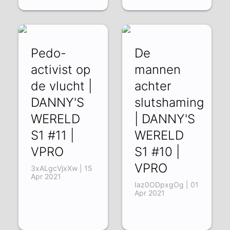
Pedo-
De
activist op
mannen
de vlucht |
achter
DANNY'S
slutshaming
WERELD
| DANNY'S
S1 #11 |
WERELD
VPRO
S1 #10 |
VPRO
3xALgcVjxXw | 15
Apr 2021
Iaz0ODpxgOg | 01
Apr 2021