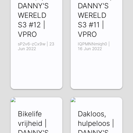
DANNY'S
DANNY'S
WERELD
WERELD
S3 #12 |
S3 #11 |
VPRO
VPRO
sP2v6-zCx9w | 23
IQPMNNmiqh0 |
Jun 2022
16 Jun 2022
Bikelife
Dakloos,
vrijheid |
hulpeloos |
DANNY'S
DANNY'S