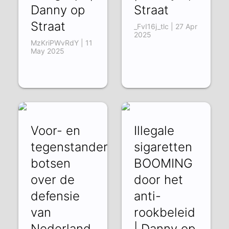
Danny op
Straat
Straat
_FvI16j_tlc | 27 Apr
2025
MzKriPWvRdY | 11
May 2025
Voor- en
Illegale
tegenstanders
sigaretten
botsen
BOOMING
over de
door het
defensie
anti-
van
rookbeleid
Nederland
| Danny op