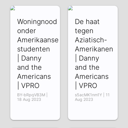
Woningnood
De haat
onder
tegen
Amerikaanse
Aziatisch-
studenten
Amerikanen
| Danny
| Danny
and the
and the
Americans
Americans
| VPRO
| VPRO
BY-bRpqVB3M |
s5acMK1nm1Y | 11
18 Aug 2023
Aug 2023