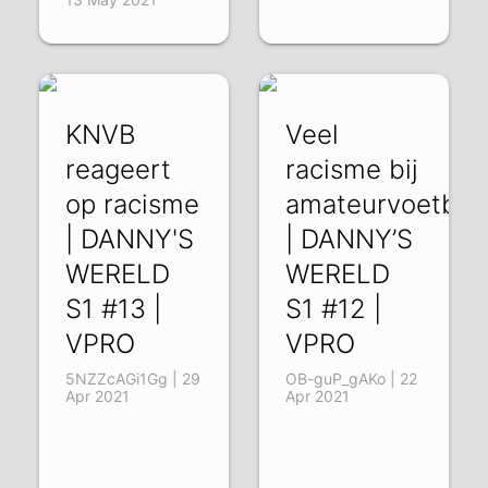
KNVB
Veel
reageert
racisme bij
op racisme
amateurvoetbal
| DANNY'S
| DANNY’S
WERELD
WERELD
S1 #13 |
S1 #12 |
VPRO
VPRO
5NZZcAGi1Gg | 29
OB-guP_gAKo | 22
Apr 2021
Apr 2021