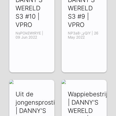
WERELD
WERELD
S3 #10 |
S3 #9 |
VPRO
VPRO
NsPOkEWtRYE |
NP3a8-_yQiY | 26
09 Jun 2022
May 2022
Uit de
Wappiebestrijde
jongensprostitutie
| DANNY'S
| DANNY'S
WERELD