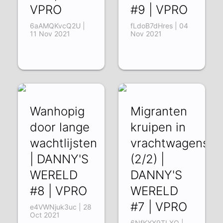
VPRO
#9 | VPRO
6aAMQKvcQ2U |
fLdoB7dHres | 04
11 Nov 2021
Nov 2021
Wanhopig
Migranten
door lange
kruipen in
wachtlijsten
vrachtwagens
| DANNY'S
(2/2) |
WERELD
DANNY'S
#8 | VPRO
WERELD
#7 | VPRO
e4VWNjuk3uc | 28
Oct 2021
6NfKYX9TLXQ |