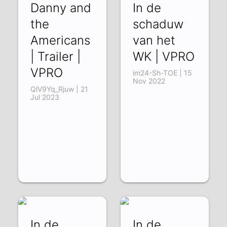
Danny and
In de
the
schaduw
Americans
van het
| Trailer |
WK | VPRO
VPRO
im24-Sh-TOE | 15
Nov 2022
QlV9Yq_Rjuw | 21
Jul 2023
In de
In de