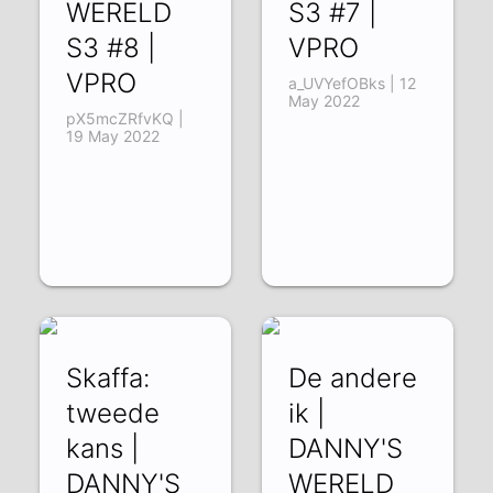
WERELD
S3 #7 |
S3 #8 |
VPRO
VPRO
a_UVYefOBks | 12
May 2022
pX5mcZRfvKQ |
19 May 2022
Skaffa:
De andere
tweede
ik |
kans |
DANNY'S
DANNY'S
WERELD