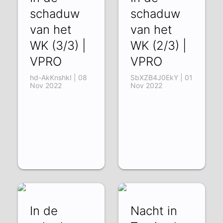
schaduw
schaduw
van het
van het
WK (3/3) |
WK (2/3) |
VPRO
VPRO
hd-AkKnshkI | 08
SbXZB4J0EkY | 01
Nov 2022
Nov 2022
In de
Nacht in