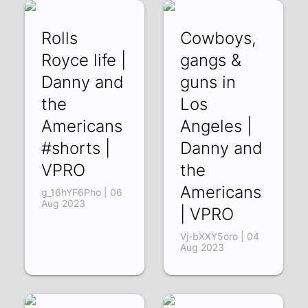
Rolls
Cowboys,
Royce life |
gangs &
Danny and
guns in
the
Los
Americans
Angeles |
#shorts |
Danny and
VPRO
the
Americans
g_16hYF6Pho | 06
Aug 2023
| VPRO
Vj-bXXY5oro | 04
Aug 2023