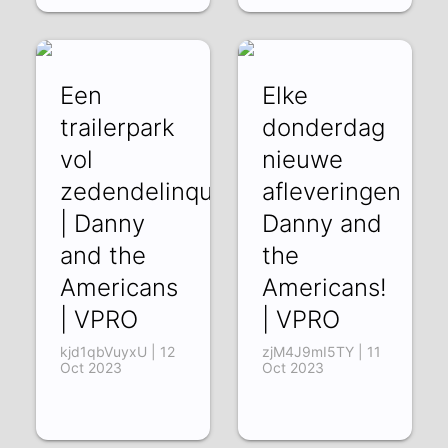
Een
Elke
trailerpark
donderdag
vol
nieuwe
zedendelinquenten
afleveringen
| Danny
Danny and
and the
the
Americans
Americans!
| VPRO
| VPRO
kjd1qbVuyxU | 12
zjM4J9mI5TY | 11
Oct 2023
Oct 2023