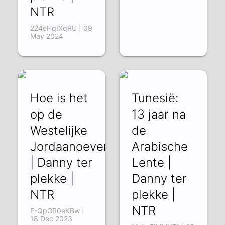
NTR
224eHqIXqRU | 09
May 2024
Hoe is het
Tunesië:
op de
13 jaar na
Westelijke
de
Jordaanoever?
Arabische
| Danny ter
Lente |
plekke |
Danny ter
NTR
plekke |
NTR
E-QpGR0eKBw |
18 Dec 2023