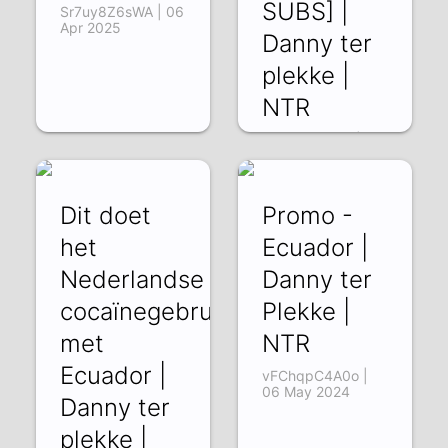
SUBS] |
Sr7uy8Z6sWA | 06
Apr 2025
Danny ter
plekke |
NTR
CApFt7DKt5k | 07
Jan 2025
Dit doet
Promo -
het
Ecuador |
Nederlandse
Danny ter
cocaïnegebruik
Plekke |
met
NTR
Ecuador |
vFChqpC4A0o |
06 May 2024
Danny ter
plekke |