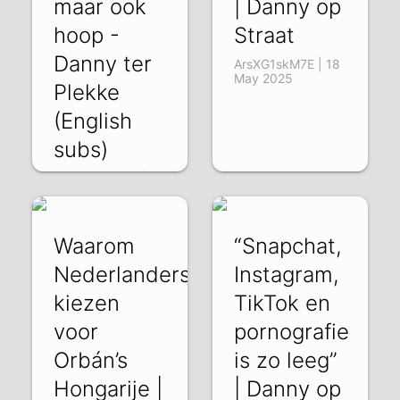
maar ook
| Danny op
hoop -
Straat
Danny ter
ArsXG1skM7E | 18
May 2025
Plekke
(English
subs)
WQiy2KyTMWI | 12
Dec 2025
Waarom
“Snapchat,
Nederlanders
Instagram,
kiezen
TikTok en
voor
pornografie
Orbán’s
is zo leeg”
Hongarije |
| Danny op