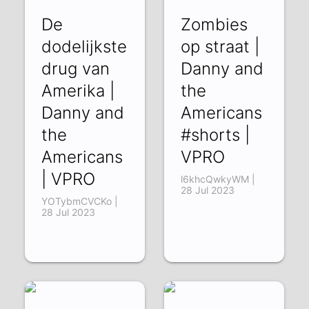
De
Zombies
dodelijkste
op straat |
drug van
Danny and
Amerika |
the
Danny and
Americans
the
#shorts |
Americans
VPRO
| VPRO
l6khcQwkyWM |
28 Jul 2023
YOTybmCVCKo |
28 Jul 2023