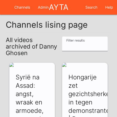
AYTA
Channels
Admin
Search
Help
Channels lising page
All videos
Filter results
archived of Danny
Ghosen
Syrië na
Hongarije
Assad:
zet
angst,
gezichtsherkenn
wraak en
in tegen
armoede,
demonstranten