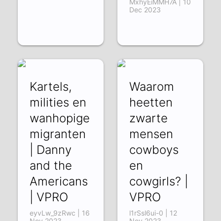
MxhyEiMMH7A | 10
Dec 2023
Kartels,
Waarom
milities en
heetten
wanhopige
zwarte
migranten
mensen
| Danny
cowboys
and the
en
Americans
cowgirls? |
| VPRO
VPRO
eyvLw_9zRwc | 16
l1rSsl6ui-0 | 12
Nov 2023
Nov 2023