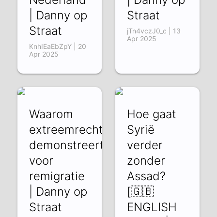
| Danny op
Straat
Straat
jTn4vczJ0_c | 13
Apr 2025
KnhIEaEbZpY | 20
Apr 2025
Waarom
Hoe gaat
extreemrechts
Syrië
demonstreert
verder
voor
zonder
remigratie
Assad?
| Danny op
[🇬🇧
Straat
ENGLISH