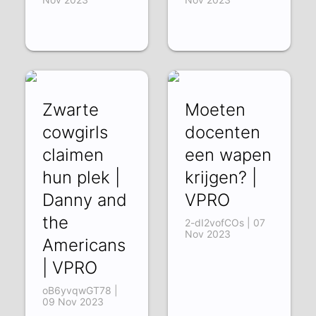
Zwarte
Moeten
cowgirls
docenten
claimen
een wapen
hun plek |
krijgen? |
Danny and
VPRO
the
2-dI2vofCOs | 07
Nov 2023
Americans
| VPRO
oB6yvqwGT78 |
09 Nov 2023