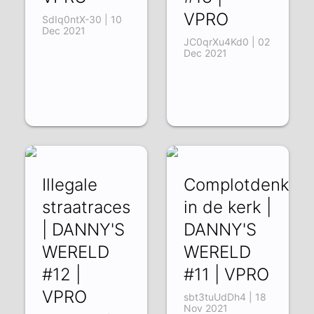
VPRO
SdIq0ntX-30 | 10
Dec 2021
JC0qrXu4Kd0 | 02
Dec 2021
Illegale
Complotdenkers
straatraces
in de kerk |
| DANNY'S
DANNY'S
WERELD
WERELD
#12 |
#11 | VPRO
VPRO
sbt3tuUdDh4 | 18
Nov 2021