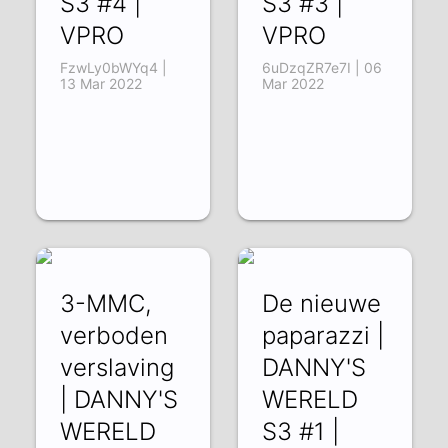
S3 #4 |
S3 #3 |
VPRO
VPRO
FzwLy0bWYq4 |
6uDzqZR7e7I | 06
13 Mar 2022
Mar 2022
3-MMC,
De nieuwe
verboden
paparazzi |
verslaving
DANNY'S
| DANNY'S
WERELD
WERELD
S3 #1 |