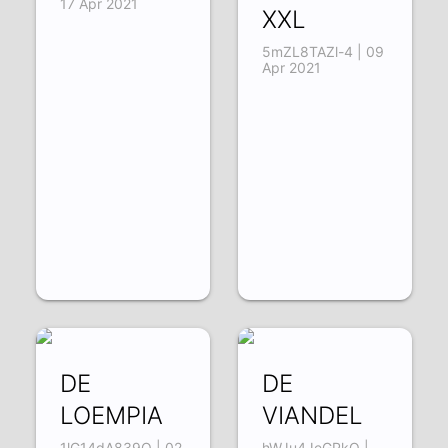
17 Apr 2021
XXL
5mZL8TAZl-4 | 09
Apr 2021
DE
DE
LOEMPIA
VIANDEL
1lG14dA839Q | 02
hWJu4JeGPkQ |