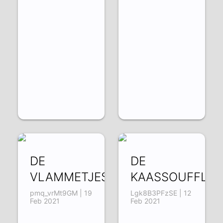
DE
DE
VLAMMETJES
KAASSOUFFLÉ
pmq_vrMt9GM | 19
Lgk8B3PFzSE | 12
Feb 2021
Feb 2021