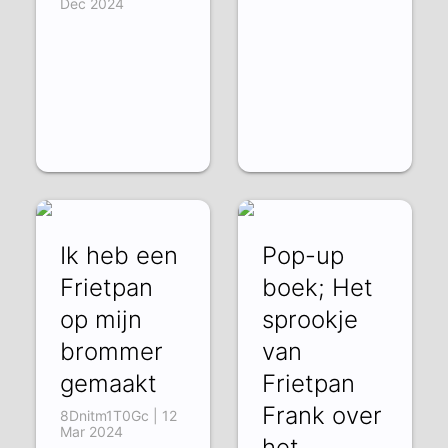
Dec 2024
Ik heb een
Pop-up
Frietpan
boek; Het
op mijn
sprookje
brommer
van
gemaakt
Frietpan
Frank over
8Dnitm1T0Gc | 12
Mar 2024
het