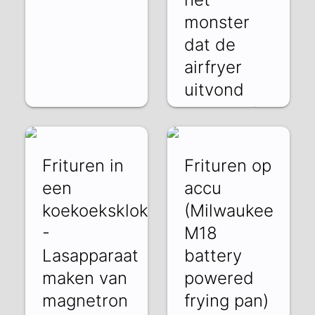
monster
dat de
airfryer
uitvond
DGKp_t8vVQA | 20
Dec 2023
Frituren in
Frituren op
een
accu
koekoeksklok
(Milwaukee
-
M18
Lasapparaat
battery
maken van
powered
magnetron
frying pan)