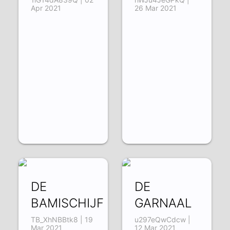
Apr 2021
26 Mar 2021
DE
DE
BAMISCHIJF
GARNAAL
TB_XhNBBtk8 | 19
u297eQwCdcw |
Mar 2021
12 Mar 2021