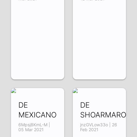
DE
DE
MEXICANO
SHOARMAROL
6Mpsj8KmL-M |
jnzGVLow33o | 26
05 Mar 2021
Feb 2021