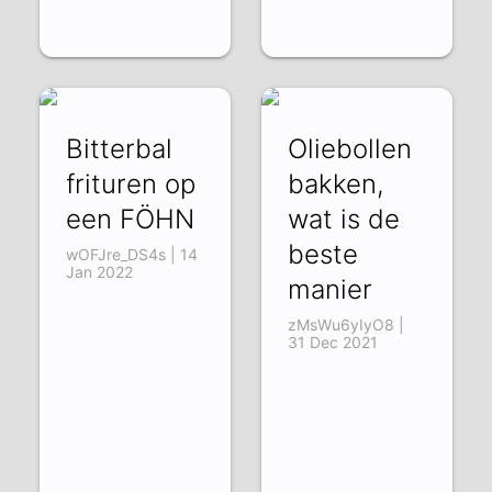
Bitterbal
Oliebollen
frituren op
bakken,
een FÖHN
wat is de
beste
wOFJre_DS4s | 14
Jan 2022
manier
zMsWu6yIyO8 |
31 Dec 2021