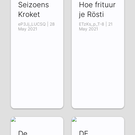
Seizoens
Hoe frituur
Kroket
je Rösti
eP3Jj_LUCSQ | 28
ETzKs_p_T-8 | 21
May 2021
May 2021
De
DE