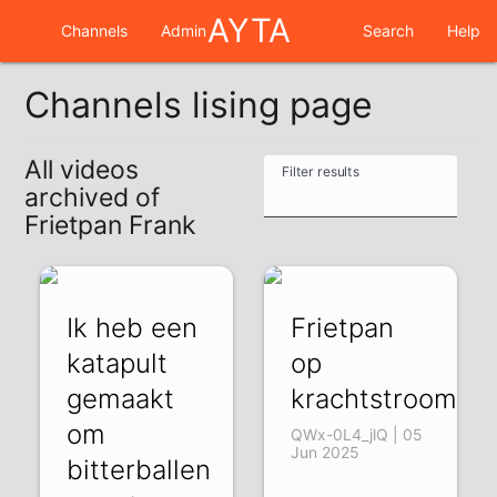
AYTA
Channels
Admin
Search
Help
Channels lising page
All videos
Filter results
archived of
Frietpan Frank
Ik heb een
Frietpan
katapult
op
gemaakt
krachtstroom
om
QWx-0L4_jlQ | 05
Jun 2025
bitterballen