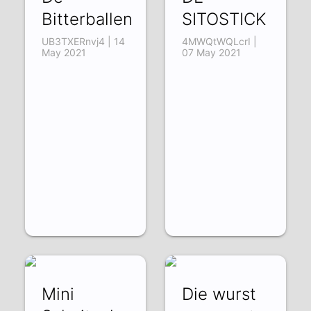
Bitterballen
SITOSTICK
UB3TXERnvj4 | 14
4MWQtWQLcrI |
May 2021
07 May 2021
Mini
Die wurst