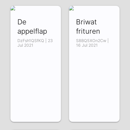
De
Briwat
appelflap
frituren
DzFsh1QSfKQ | 23
S8BQ5XOn2Cw |
Jul 2021
16 Jul 2021