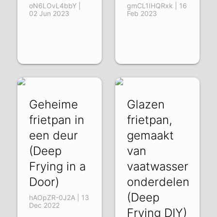
oN6LOvL4bbY |
gmCL1IHQRxk | 16
02 Jun 2023
Feb 2023
Geheime
Glazen
frietpan in
frietpan,
een deur
gemaakt
(Deep
van
Frying in a
vaatwasser
Door)
onderdelen
(Deep
hAOpZR-0J2A | 13
Dec 2022
Frying DIY)