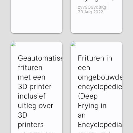
zyv9O9yd8Kg |
30 Aug 2022
Geautomatiseerd
Frituren in
frituren
een
met een
omgebouwde
3D printer
encyclopedie
inclusief
(Deep
uitleg over
Frying in
3D
an
printers
Encyclopedia)