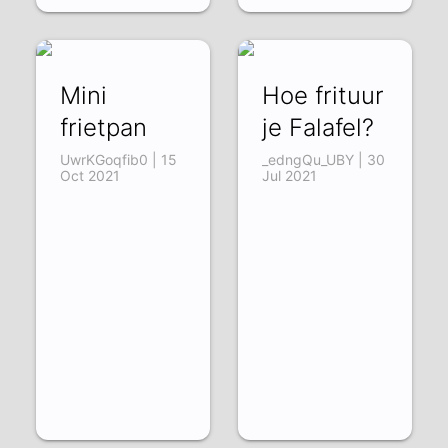
Mini
Hoe frituur
frietpan
je Falafel?
UwrKGoqfib0 | 15
_edngQu_UBY | 30
Oct 2021
Jul 2021