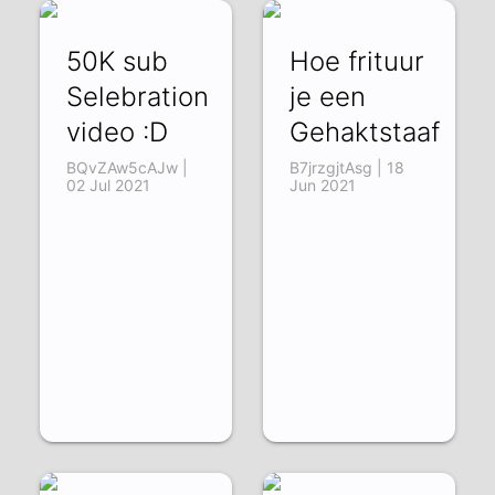
50K sub
Hoe frituur
Selebration
je een
video :D
Gehaktstaaf
BQvZAw5cAJw |
B7jrzgjtAsg | 18
02 Jul 2021
Jun 2021