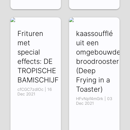
Frituren
kaassoufflé
met
uit een
special
omgebouwde
effects: DE
broodrooster
TROPISCHE
(Deep
BAMISCHIJF
Frying in a
Toaster)
cfCGC7zdlOc | 16
Dec 2021
HFvNpf4mGrk | 03
Dec 2021