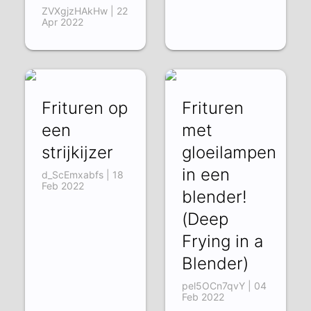
ZVXgjzHAkHw | 22
Apr 2022
Frituren op
Frituren
een
met
strijkijzer
gloeilampen
in een
d_ScEmxabfs | 18
Feb 2022
blender!
(Deep
Frying in a
Blender)
pel5OCn7qvY | 04
Feb 2022