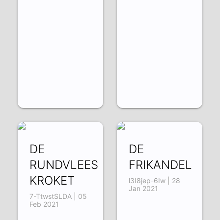
DE
DE
RUNDVLEES
FRIKANDEL
KROKET
l3I8jep-6Iw | 28
Jan 2021
7-TtwstSLDA | 05
Feb 2021