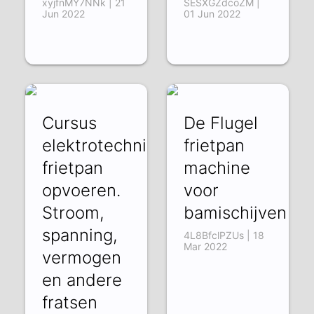
xyjfnMY7NNk | 21
SESXGZdcoZM |
Jun 2022
01 Jun 2022
Cursus
De Flugel
elektrotechniek,
frietpan
frietpan
machine
opvoeren.
voor
Stroom,
bamischijven
spanning,
4L8BfclPZUs | 18
Mar 2022
vermogen
en andere
fratsen