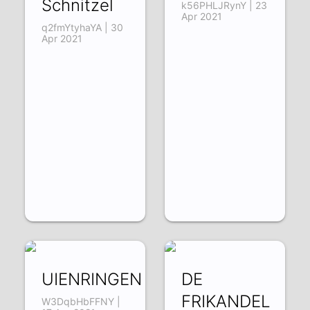
Schnitzel
k56PHLJRynY | 23
Apr 2021
q2fmYtyhaYA | 30
Apr 2021
UIENRINGEN
DE
FRIKANDEL
W3DqbHbFFNY |