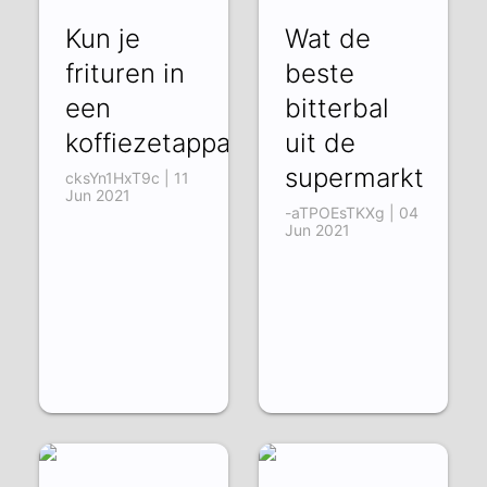
Kun je
Wat de
frituren in
beste
een
bitterbal
koffiezetapparaat?
uit de
supermarkt
cksYn1HxT9c | 11
Jun 2021
-aTPOEsTKXg | 04
Jun 2021