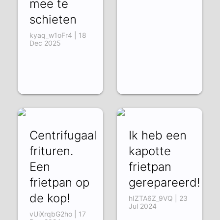
mee te
schieten
kyaq_w1oFr4 | 18
Dec 2025
Centrifugaal
Ik heb een
frituren.
kapotte
Een
frietpan
frietpan op
gerepareerd!
de kop!
hIZTA6Z_9VQ | 23
Jul 2024
vUiXrqbG2ho | 17