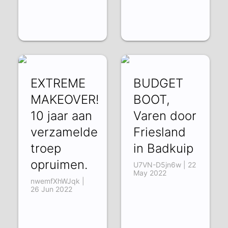
EXTREME
BUDGET
MAKEOVER!
BOOT,
10 jaar aan
Varen door
verzamelde
Friesland
troep
in Badkuip
opruimen.
U7VN-D5jn6w | 22
May 2022
nwemfXhWJqk |
26 Jun 2022