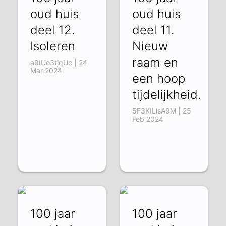
oud huis
oud huis
deel 12.
deel 11.
Isoleren
Nieuw
raam en
a9IUo3tjqUc | 24
Mar 2024
een hoop
tijdelijkheid.
5F3KILlsA9M | 25
Feb 2024
100 jaar
100 jaar