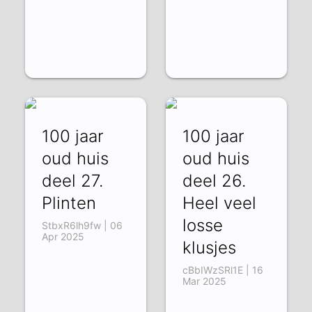
100 jaar
100 jaar
oud huis
oud huis
deel 27.
deel 26.
Plinten
Heel veel
losse
StbxR6lh9fw | 06
Apr 2025
klusjes
cBbIWzSRl1E | 16
Mar 2025