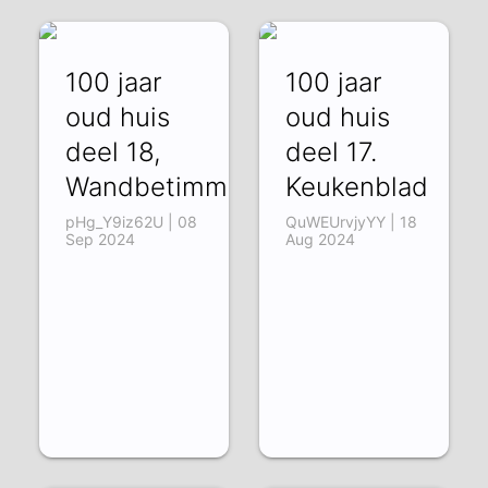
100 jaar
100 jaar
oud huis
oud huis
deel 18,
deel 17.
Wandbetimmering
Keukenblad
pHg_Y9iz62U | 08
QuWEUrvjyYY | 18
Sep 2024
Aug 2024