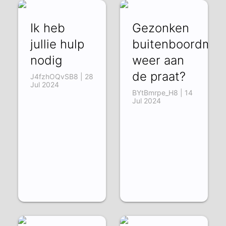
Ik heb
Gezonken
jullie hulp
buitenboordmot
nodig
weer aan
de praat?
J4fzhOQvSB8 | 28
Jul 2024
BYtBmrpe_H8 | 14
Jul 2024