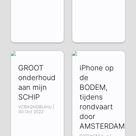
GROOT
iPhone op
onderhoud
de
aan mijn
BODEM,
SCHIP
tijdens
rondvaart
VCBXQNDBUmU |
30 Oct 2022
door
AMSTERDAM
D3EVaCNUu-o |