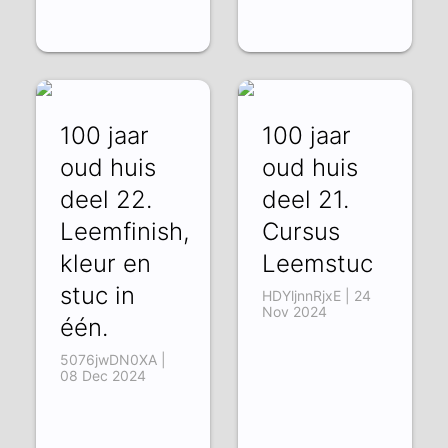
100 jaar
100 jaar
oud huis
oud huis
deel 22.
deel 21.
Leemfinish,
Cursus
kleur en
Leemstuc
stuc in
HDYljnnRjxE | 24
Nov 2024
één.
5076jwDN0XA |
08 Dec 2024