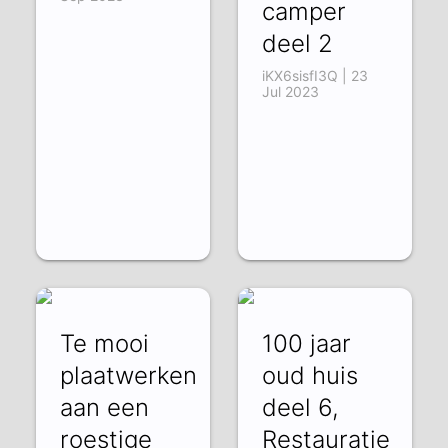
camper
deel 2
iKX6sisfI3Q | 23
Jul 2023
Te mooi
100 jaar
plaatwerken
oud huis
aan een
deel 6,
roestige
Restauratie