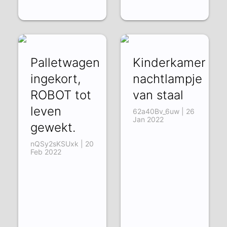
Palletwagen
Kinderkamer
ingekort,
nachtlampje
ROBOT tot
van staal
leven
62a40Bv_6uw | 26
Jan 2022
gewekt.
nQSy2sKSUxk | 20
Feb 2022