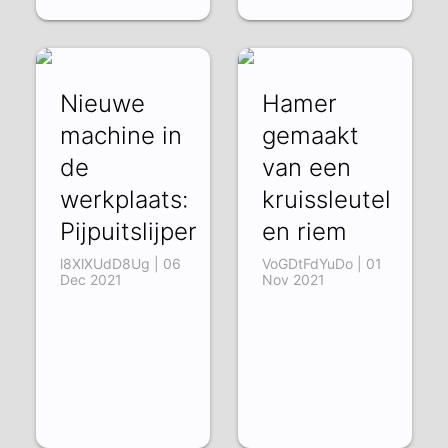
Nieuwe
Hamer
machine in
gemaakt
de
van een
werkplaats:
kruissleutel
Pijpuitslijper
en riem
l8XlXUdD8Ug | 06
VoGDtFdYuDo | 01
Dec 2021
Nov 2021