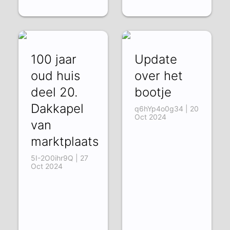
100 jaar
Update
oud huis
over het
deel 20.
bootje
Dakkapel
q6hYp4o0g34 | 20
Oct 2024
van
marktplaats
5I-2O0ihr9Q | 27
Oct 2024