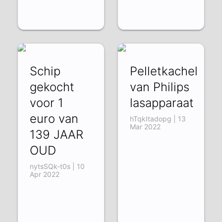
Schip
Pelletkachel
gekocht
van Philips
voor 1
lasapparaat
euro van
hTqkItadopg | 13
Mar 2022
139 JAAR
OUD
nytsSQk-t0s | 10
Apr 2022