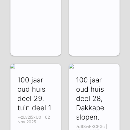
100 jaar
100 jaar
oud huis
oud huis
deel 29,
deel 28,
tuin deel 1
Dakkapel
slopen.
--zLv2l5xU0 | 02
Nov 2025
7d98wFXCPGc |