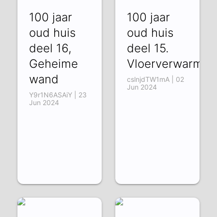
100 jaar
100 jaar
oud huis
oud huis
deel 16,
deel 15.
Geheime
Vloerverwarming
wand
cslnjdTW1mA | 02
Jun 2024
Y9r1N6ASAiY | 23
Jun 2024