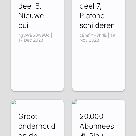
deel 8.
deel 7,
Nieuwe
Plafond
pui
schilderen
ngvWB60w9Uc |
cEmfiYH3h4E | 19
17 Dec 2023
Nov 2023
Groot
20.000
onderhoud
Abonnees
en de
🎉 Play