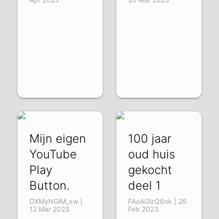
Mijn eigen
100 jaar
YouTube
oud huis
Play
gekocht
Button.
deel 1
DXMyNGlM_xw |
FAoAGlzQ6nk | 26
12 Mar 2023
Feb 2023