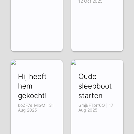
12 Oct 2025
Hij heeft
Oude
hem
sleepboot
gekocht!
starten
koZF7e_MlGM | 31
GmjBFTprr6Q | 17
Aug 2025
Aug 2025