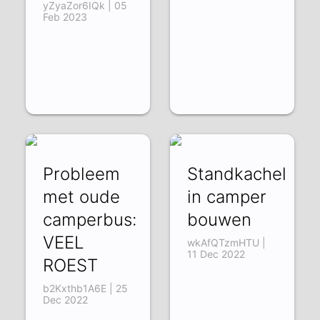
yZyaZor6IQk | 05
Feb 2023
Probleem
Standkachel
met oude
in camper
camperbus:
bouwen
VEEL
wkAfQTzmHTU |
11 Dec 2022
ROEST
b2Kxthb1A6E | 25
Dec 2022