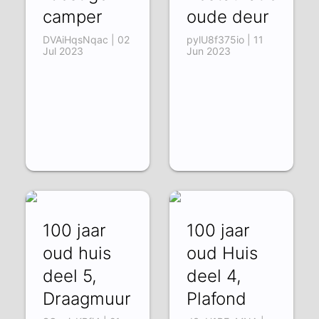
camper
oude deur
DVAiHqsNqac | 02
pylU8f375io | 11
Jul 2023
Jun 2023
100 jaar
100 jaar
oud huis
oud Huis
deel 5,
deel 4,
Draagmuur
Plafond