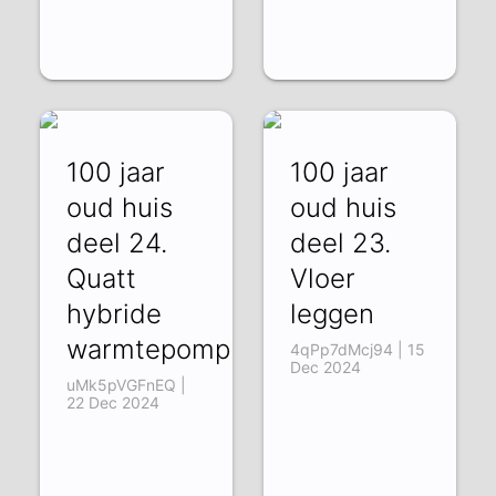
100 jaar
100 jaar
oud huis
oud huis
deel 24.
deel 23.
Quatt
Vloer
hybride
leggen
warmtepomp
4qPp7dMcj94 | 15
Dec 2024
uMk5pVGFnEQ |
22 Dec 2024