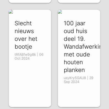
Slecht
100 jaar
nieuws
oud huis
over het
deel 19.
bootje
Wandafwerking
met oude
tRfABfw9g8k | 06
Oct 2024
houten
planken
usyKry5GAU8 | 29
Sep 2024