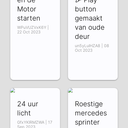
Motor
button
starten
gemaakt
van oude
WPuVUZVxK6Y |
22 Oct 2023
deur
un5yLulHZA8 | 08
Oct 2023
24 uur
Roestige
licht
mercedes
sprinter
GfxYKlRMZWA | 17
Sep 2023