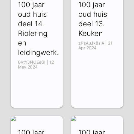
100 jaar
100 jaar
oud huis
oud huis
deel 14.
deel 13.
Riolering
Keuken
en
zPzAuJx8slA | 21
Apr 2024
leidingwerk.
0VtYJNOEeGI | 12
May 2024
100 jaar
100 jaar