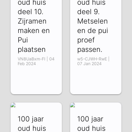
oud huis
oud huis
deel 10.
deel 9.
Zijramen
Metselen
maken en
en de pui
Pui
proef
plaatsen
passen.
VN8UaBxm-FI | 04
w5-CJWH-RwE |
Feb 2024
07 Jan 2024
100 jaar
100 jaar
oud huis
oud huis