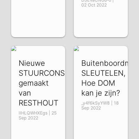
02 Oct 2022
Nieuwe
Buitenboordmot
STUURCONSOLE,
SLEUTELEN,
gemaakt
Hoe DOM
van
kan je zijn?
RESTHOUT
_y4f6kSyYW8 | 18
Sep 2022
IIHLQWHXEgs | 25
Sep 2022