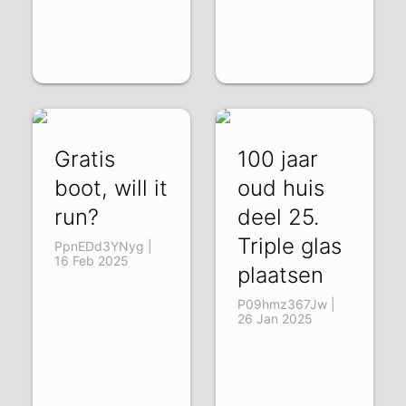
Gratis
100 jaar
boot, will it
oud huis
run?
deel 25.
Triple glas
PpnEDd3YNyg |
16 Feb 2025
plaatsen
P09hmz367Jw |
26 Jan 2025