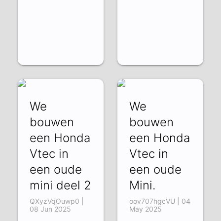
We
We
bouwen
bouwen
een Honda
een Honda
Vtec in
Vtec in
een oude
een oude
mini deel 2
Mini.
QXyzVqOuwp0 |
oov707hgcVU | 04
08 Jun 2025
May 2025