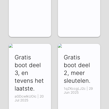
Gratis
Gratis
boot deel
boot deel
3, en
2, meer
tevens het
sleutelen.
laatste.
1qZKccgLJ2c | 29
Jun 2025
aGDcwlkUOic | 20
Jul 2025