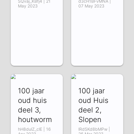
SQvaj_KBfj4 | 21
d3cH1BFvMNA |
May 2023
07 May 2023
100 jaar
100 jaar
oud huis
oud Huis
deel 3,
deel 2,
houtworm
Slopen
hH8dulZ_clE | 16
lRdSKd8bMPw |
Apr 2023
26 Mar 2023