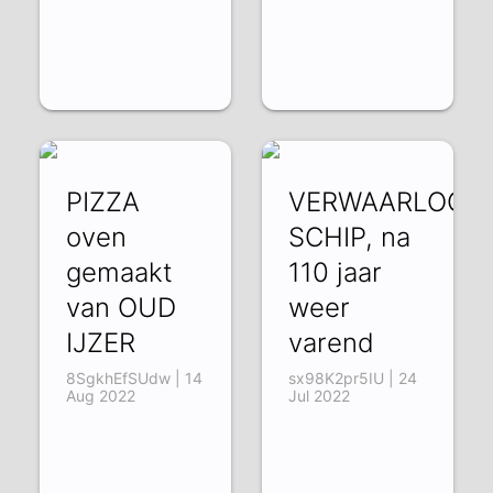
PIZZA
VERWAARLOOS
oven
SCHIP, na
gemaakt
110 jaar
van OUD
weer
IJZER
varend
8SgkhEfSUdw | 14
sx98K2pr5IU | 24
Aug 2022
Jul 2022