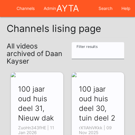
AYTA
Channels
Admin
Search
Help
Channels lising page
All videos
Filter results
archived of Daan
Kayser
100 jaar
100 jaar
oud huis
oud huis
deel 31,
deel 30,
Nieuw dak
tuin deel 2
ZuoHn343fHE | 11
rX1lAhiVKkk | 09
Jan 2026
Nov 2025