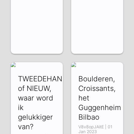
TWEEDEHANDS
Boulderen,
of NIEUW,
Croissants,
waar word
het
ik
Guggenheim
gelukkiger
Bilbao
van?
V8v8opJAitE | 01
Jan 2023