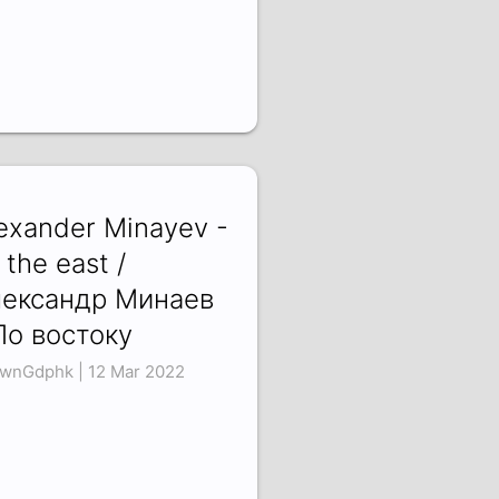
exander Minayev -
 the east /
ександр Минаев
По востоку
YwnGdphk | 12 Mar 2022