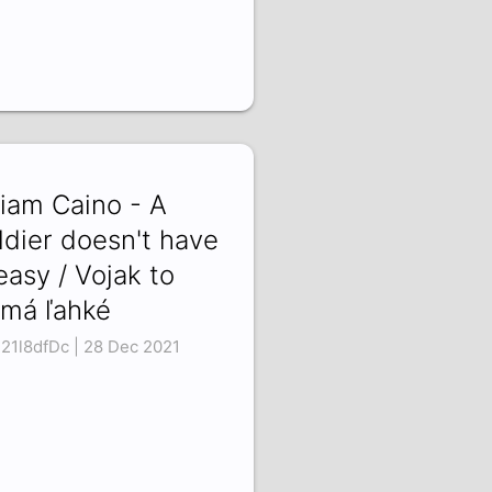
liam Caino - A
ldier doesn't have
 easy / Vojak to
má ľahké
21l8dfDc | 28 Dec 2021