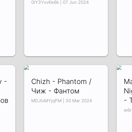
0lY3YxvKe6k | 07 Jun 2024
 -
Chizh - Phantom /
Ma
Чиж - Фантом
Ni
ов
- 
MDJlxMYjqPM | 30 Mar 2024
w6r