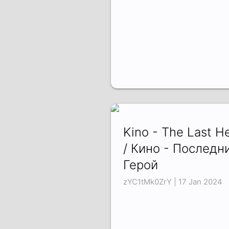
Kino - The Last H
/ Кино - Последн
Герой
zYC1tMk0ZrY | 17 Jan 2024