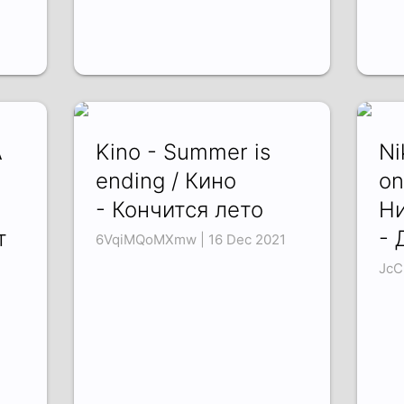
A
Kino - Summer is
Ni
ending / Кино
on
- Кончится лето
Ни
т
- 
6VqiMQoMXmw | 16 Dec 2021
JcC