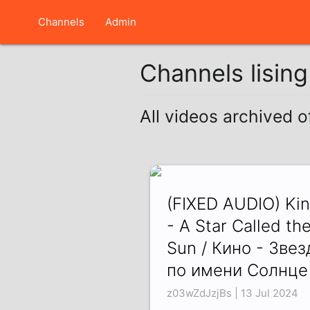
Channels
Admin
Channels lisin
All videos archived o
(FIXED AUDIO) Ki
- A Star Called th
Sun / Кино - Звез
по имени Солнце
z03wZdJzjBs | 13 Jul 2024