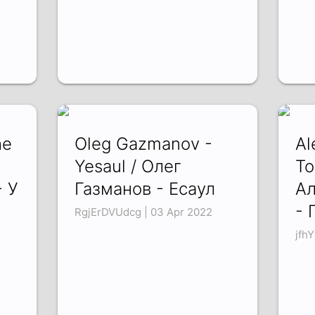
he
Oleg Gazmanov -
Al
Yesaul / Олег
To
 У
Газманов - Есаул
Ал
- 
RgjErDVUdcg | 03 Apr 2022
jfh