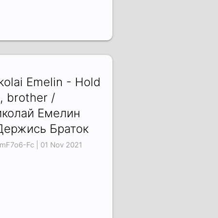
kolai Emelin - Hold
, brother /
колай Емелин
Держись Браток
mF7o6-Fc | 01 Nov 2021