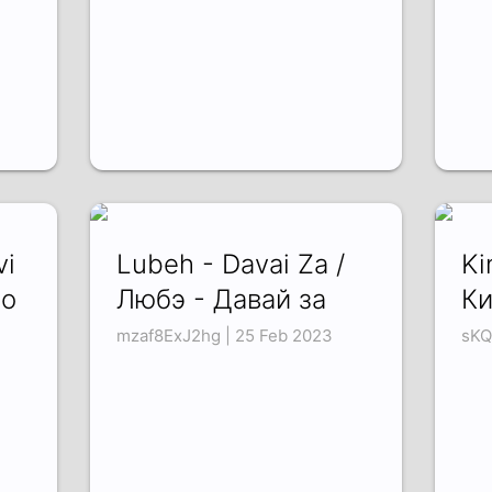
vi
Lubeh - Davai Za /
Ki
но
Любэ - Давай за
Ки
mzaf8ExJ2hg | 25 Feb 2023
sKQ