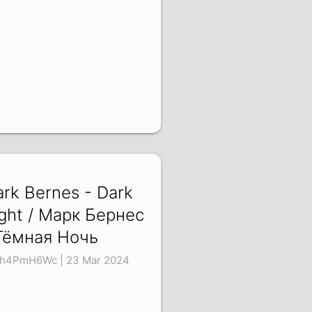
rk Bernes - Dark
ght / Марк Бернес
Тёмная Ночь
h4PmH6Wc | 23 Mar 2024