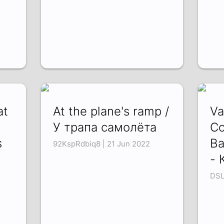
at
At the plane's ramp /
Va
У трапа самолёта
Co
s
Ва
92KspRdbiq8 | 21 Jun 2022
- 
DSL