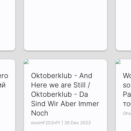
ero
Oktoberklub - And
Wo
ий
Here we are Still /
so
Oktoberklub - Da
Ра
Sind Wir Aber Immer
то
Noch
Ghs
eoomF2S2nfY | 26 Dec 2023