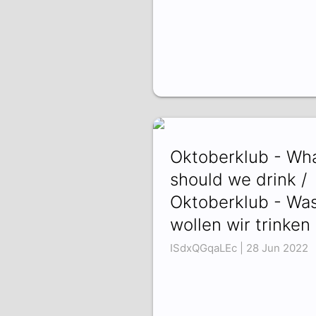
Oktoberklub - Wh
should we drink /
Oktoberklub - Wa
wollen wir trinken
ISdxQGqaLEc | 28 Jun 2022