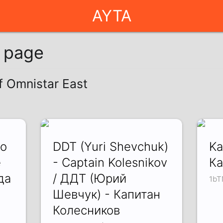
AYTA
g page
f Omnistar East
no
DDT (Yuri Shevchuk)
Ka
e
- Captain Kolesnikov
Ка
да
/ ДДТ (Юрий
1bT
Шевчук) - Капитан
Колесников