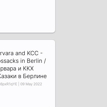
rvara and KCC -
ssacks in Berlin /
рвара и ККХ
Казаки в Берлине
6pxR1qYE | 09 May 2022