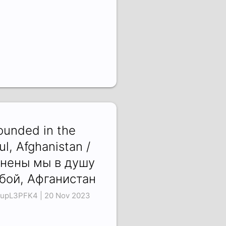
unded in the
ul, Afghanistan /
нены мы в душу
бой, Афганистан
upL3PFK4 | 20 Nov 2023