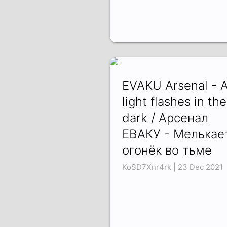
EVAKU Arsenal - 
light flashes in the
dark / Арсенал
ЕВАКУ - Мелькае
огонёк во тьме
KoSD7Xnr4rk | 23 Dec 2021