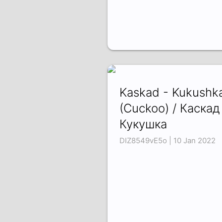
Kaskad - Kukushk
(Cuckoo) / Каскад
Кукушка
DIZ8549vE5o | 10 Jan 2022