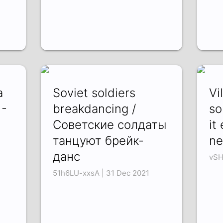
a
Soviet soldiers
Vi
 -
breakdancing /
so
Советские солдаты
it
танцуют брейк-
ne
данс
vSH
51h6LU-xxsA | 31 Dec 2021