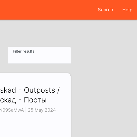
Search
Help
Filter results
skad - Outposts /
скад - Посты
N09SaMwA | 25 May 2024