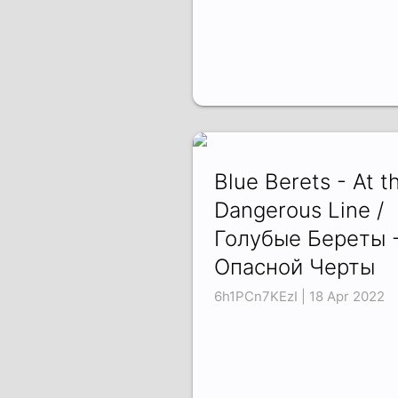
Blue Berets - At t
Dangerous Line /
Голубые Береты -
Опасной Черты
6h1PCn7KEzI | 18 Apr 2022